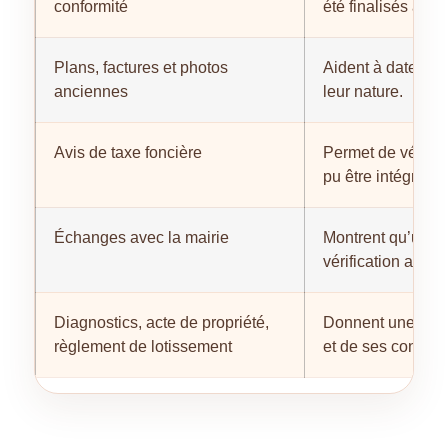
conformité
été finalisés admi
Plans, factures et photos
Aident à dater le
anciennes
leur nature.
Avis de taxe foncière
Permet de vérifier
pu être intégrés f
Échanges avec la mairie
Montrent qu’une
vérification a été
Diagnostics, acte de propriété,
Donnent une visi
règlement de lotissement
et de ses contrain