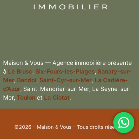
Maison & Vous — Agence immobilière présente
à
Le Brusc
,
Six-Fours-les-Plages
,
Sanary-sur-
Mer
,
Bandol
,
Saint-Cyr-sur-Mer
,
La Cadière-
d’Azur
, Saint-Mandrier-sur-Mer, La Seyne-sur-
Mer,
Toulon
et
La Ciotat
.
©2026 – Maison & Vous – Tous droits réservés