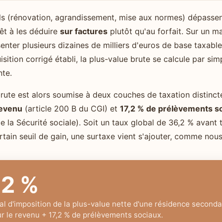
els (rénovation, agrandissement, mise aux normes) dépassent
êt à les déduire
sur factures
plutôt qu'au forfait. Sur un m
senter plusieurs dizaines de milliers d'euros de base taxabl
isition corrigé établi, la plus-value brute se calcule par si
nte.
rute est alors soumise à deux couches de taxation distinct
revenu
(article 200 B du CGI) et
17,2 % de prélèvements s
 la Sécurité sociale). Soit un taux global de 36,2 % avant
rtain seuil de gain, une surtaxe vient s'ajouter, comme nous
,2 %
al d'imposition de la plus-value nette d'une résidence secondai
ur le revenu + 17,2 % de prélèvements sociaux.