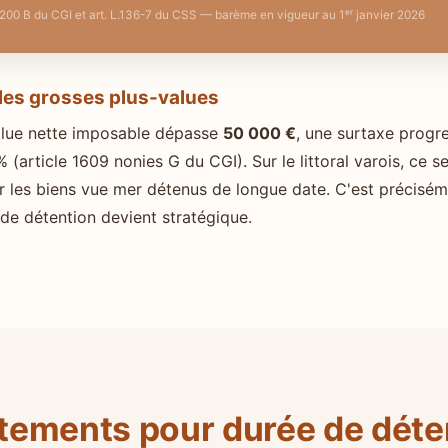
. 200 B du CGI et art. L.136-7 du CSS — barème en vigueur au 1ᵉʳ janvier 2026
 les grosses plus-values
alue nette imposable dépasse
50 000 €
, une surtaxe progr
 (article 1609 nonies G du CGI). Sur le littoral varois, ce se
r les biens vue mer détenus de longue date. C'est précisém
 de détention devient stratégique.
tements pour durée de déten