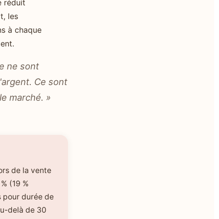
 réduit
t, les
ons à chaque
ent.
ce ne sont
'argent. Ce sont
 le marché. »
ors de la vente
2 % (19 %
s pour durée de
 au-delà de 30