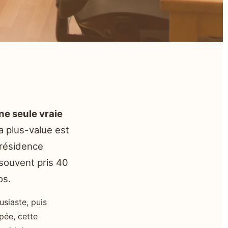
ne seule vraie
a plus-value est
e résidence
a souvent pris 40
os.
usiaste, puis
pée, cette