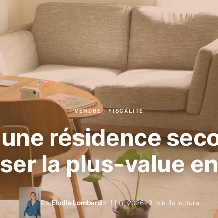
VENDRE · FISCALITÉ
une résidence seco
iser la plus-value e
Par
Élodie Lombard
11 juin 2026
9 min de lecture
●
●