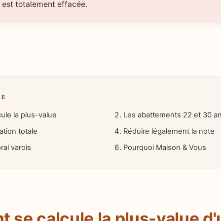
n est totalement effacée.
LE
le la plus-value
Les abattements 22 et 30 a
tion totale
Réduire légalement la note
oral varois
Pourquoi Maison & Vous
se calcule la plus-value d