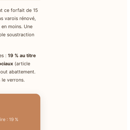
 ce forfait de 15
as varois rénové,
e en moins. Une
mple soustraction
es :
19 % au titre
ociaux
(article
 tout abattement.
 le verrons.
re : 19 %