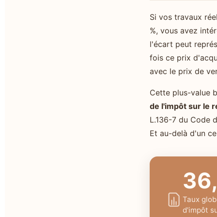
Si vos travaux ré
%, vous avez intér
l'écart peut repré
fois ce prix d'acqu
avec le prix de ve
Cette plus-value b
de l'impôt sur le 
L.136-7 du Code de
Et au-delà d'un ce
36
Taux glob
d'impôt s