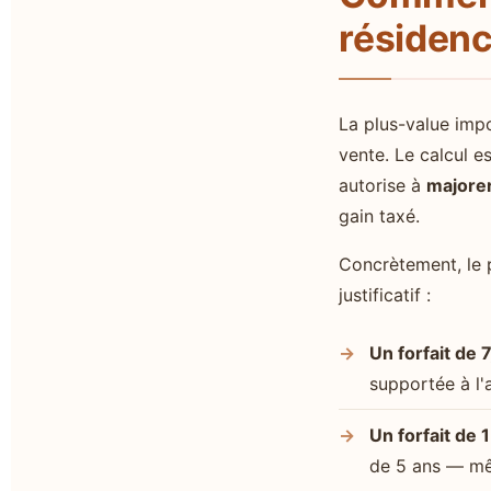
résiden
La plus-value impo
vente. Le calcul e
autorise à
majorer
gain taxé.
Concrètement, le 
justificatif :
Un forfait de 
supportée à l'
Un forfait de 
de 5 ans — mê