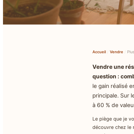
Accueil
/
Vendre
/
Plu
Vendre une rési
question : comb
le gain réalisé 
principale. Sur l
à 60 % de valeur
Le piège que je vo
découvre chez le n