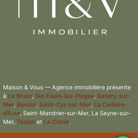
Maison & Vous — Agence immobilière présente
à
Le Brusc
,
Six-Fours-les-Plages
,
Sanary-sur-
Mer
,
Bandol
,
Saint-Cyr-sur-Mer
,
La Cadière-
d’Azur
, Saint-Mandrier-sur-Mer, La Seyne-sur-
Mer,
Toulon
et
La Ciotat
.