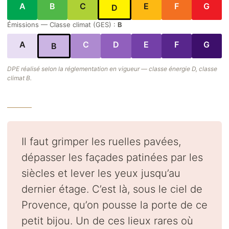
A
B
C
E
F
G
D
Émissions — Classe climat (GES) :
B
A
C
D
E
F
G
B
DPE réalisé selon la réglementation en vigueur — classe énergie D, classe
climat B.
Il faut grimper les ruelles pavées,
dépasser les façades patinées par les
siècles et lever les yeux jusqu’au
dernier étage. C’est là, sous le ciel de
Provence, qu’on pousse la porte de ce
petit bijou. Un de ces lieux rares où