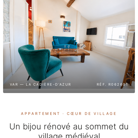
VAR — LA CADIÈRE-D’AZUR
RÉF. R062601
APPARTEMENT · CŒUR DE VILLAGE
Un bijou rénové au sommet du
village médiéval