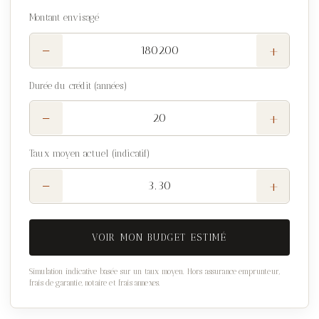
Montant envisagé
−
+
Durée du crédit (années)
−
+
Taux moyen actuel (indicatif)
−
+
VOIR MON BUDGET ESTIMÉ
Simulation indicative basée sur un taux moyen. Hors assurance emprunteur,
frais de garantie, notaire et frais annexes.