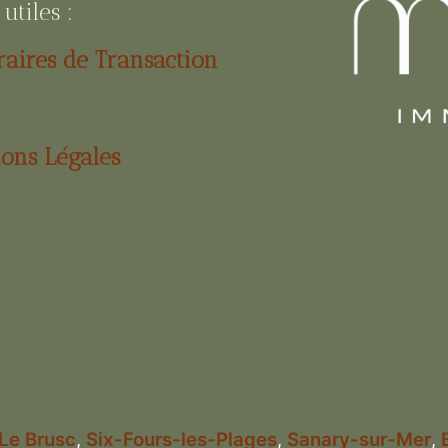
utiles :
aires de Transaction
ons Légales
Le Brusc
,
Six-Fours-les-Plages
,
Sanary-sur-Mer
,