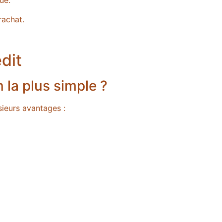
ue.
rachat.
dit
 la plus simple ?
ieurs avantages :