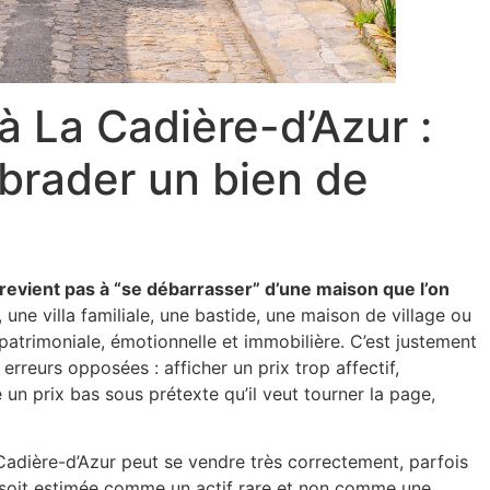
 La Cadière-d’Azur :
brader un bien de
revient pas à “se débarrasser” d’une maison que l’on
ne villa familiale, une bastide, une maison de village ou
atrimoniale, émotionnelle et immobilière. C’est justement
rreurs opposées : afficher un prix trop affectif,
un prix bas sous prétexte qu’il veut tourner la page,
 Cadière-d’Azur peut se vendre très correctement, parfois
e soit estimée comme un actif rare et non comme une