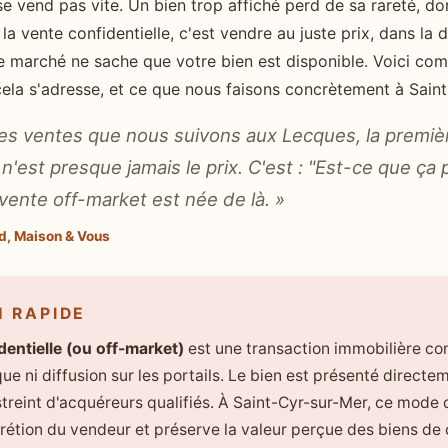
e se vend pas vite. Un bien trop affiché perd de sa rareté, do
r la vente confidentielle, c'est vendre au juste prix, dans la 
 marché ne sache que votre bien est disponible. Voici co
cela s'adresse, et ce que nous faisons concrètement à Saint
lles ventes que nous suivons aux Lecques, la premi
 n'est presque jamais le prix. C'est : "Est-ce que ça 
 vente off-market est née de là. »
d, Maison & Vous
N RAPIDE
dentielle (ou off-market)
est une transaction immobilière co
e ni diffusion sur les portails. Le bien est présenté directe
streint d'acquéreurs qualifiés. À Saint-Cyr-sur-Mer, ce mode
crétion du vendeur et préserve la valeur perçue des biens de 