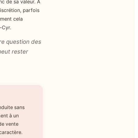
nc de sa valeur. À
discrétion, parfois
mment cela
-Cyr.
ère question des
peut rester
nduite sans
ment à un
 de vente
caractère.