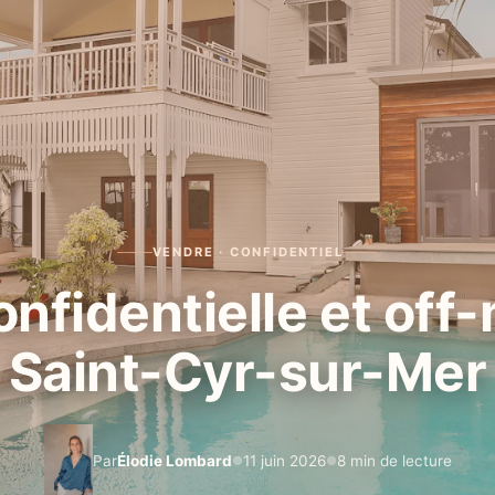
VENDRE · CONFIDENTIEL
nfidentielle et off
Saint-Cyr-sur-Mer
Par
Élodie Lombard
11 juin 2026
8 min de lecture
●
●