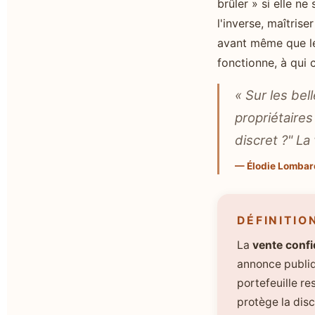
brûler » si elle n
l'inverse, maîtrise
avant même que le
fonctionne, à qui 
« Sur les be
propriétaires
discret ?" La
— Élodie Lombar
DÉFINITIO
La
vente confi
annonce publiqu
portefeuille re
protège la dis