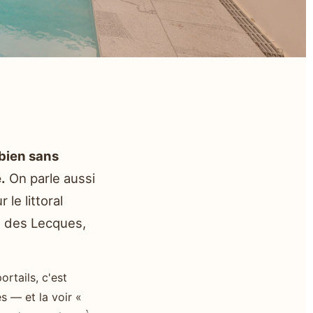
 bien sans
.
On parle aussi
le littoral
és des Lecques,
ortails, c'est
s — et la voir «