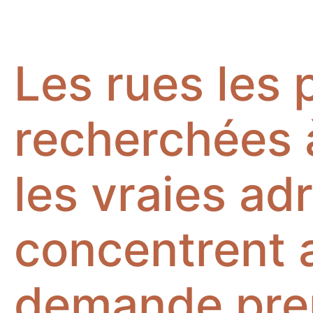
Les rues les 
recherchées à
les vraies ad
concentrent a
demande pr