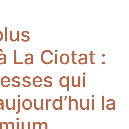
plus
 La Ciotat :
resses qui
ujourd’hui la
emium